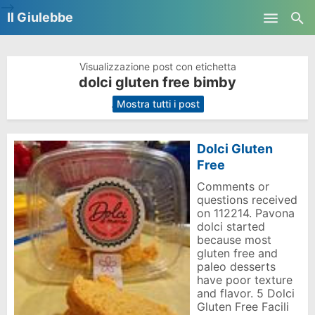
-->
Il Giulebbe
Skip to main content
Visualizzazione post con etichetta
dolci gluten free bimby
.
Mostra tutti i post
Dolci Gluten
Free
Comments or
questions received
on 112214. Pavona
dolci started
because most
gluten free and
paleo desserts
have poor texture
and flavor. 5 Dolci
Gluten Free Facili