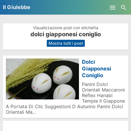
-->
Il Giulebbe
Skip to main content
Visualizzazione post con etichetta
dolci giapponesi coniglio
.
Mostra tutti i post
Dolci
Giapponesi
Coniglio
Panini Dolci
Orientali Maccaroni
Reflex Hanabi
Temple Il Giappone
A Portata Di Clic Suggestioni D Autunno Panini Dolci
Orientali Ma…