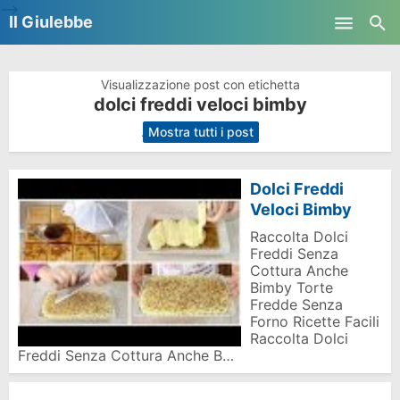
-->
Il Giulebbe
Skip to main content
Visualizzazione post con etichetta
dolci freddi veloci bimby
.
Mostra tutti i post
Dolci Freddi
Veloci Bimby
Raccolta Dolci
Freddi Senza
Cottura Anche
Bimby Torte
Fredde Senza
Forno Ricette Facili
Raccolta Dolci
Freddi Senza Cottura Anche B…