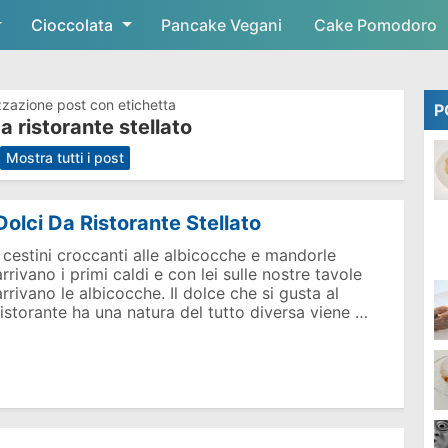
Cioccolata
Skip to main content
Pancake Vegani
Cake Pomodoro
zzazione post con etichetta
P
a ristorante stellato
.
Mostra tutti i post
Dolci Da Ristorante Stellato
I cestini croccanti alle albicocche e mandorle
arrivano i primi caldi e con lei sulle nostre tavole
arrivano le albicocche. Il dolce che si gusta al
ristorante ha una natura del tutto diversa viene …