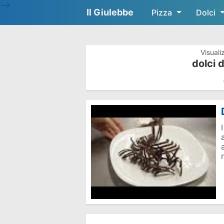
-->
Il Giulebbe
Pizza
Dolci
Visuali
dolci d