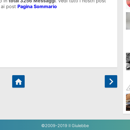
o in
total
3256 Messaggi
. Vedi tutti i nostri post
 ai post
Pagina Sommario
©2009-2019
Il Giulebbe