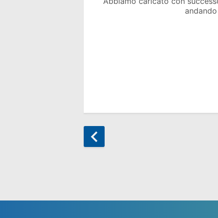
Abbiamo caricato con success
andando